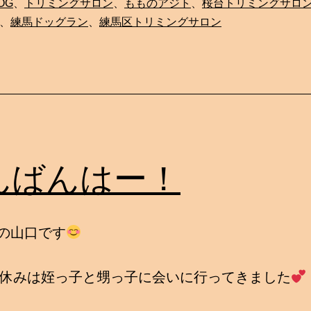
OG
、
トリミングサロン
、
もものアジト
、
桜台トリミングサロ
、
練馬ドッグラン
、
練馬区トリミングサロン
んばんはー！
Gの山口です
休みは姪っ子と甥っ子に会いに行ってきました