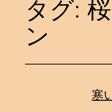
タグ:
桜
ン
寒