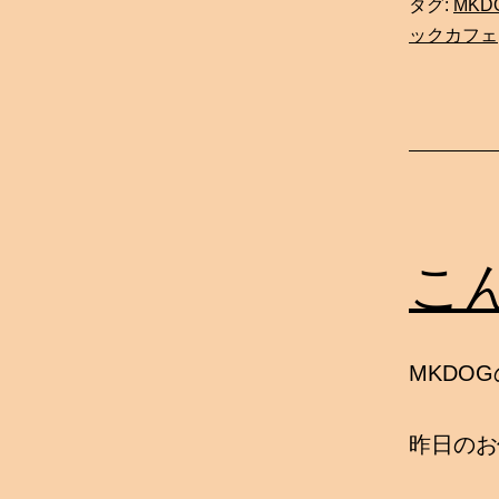
タグ:
MKD
ックカフェ
こ
MKDO
昨日のお