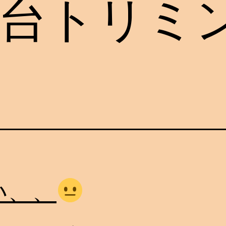
台トリミ
い、、