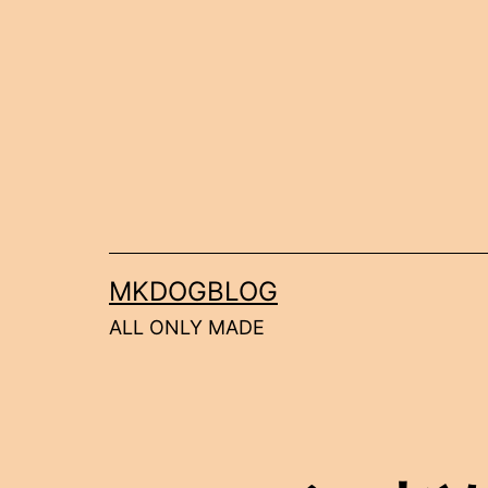
コ
ン
テ
ン
ツ
へ
ス
キ
MKDOGBLOG
ッ
ALL ONLY MADE
プ