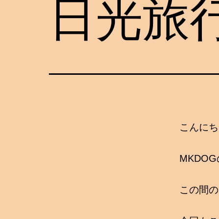
日光旅
こんにち
MKDO
この間の