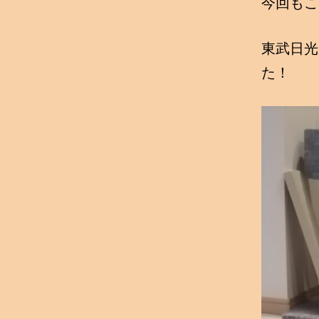
今回もこ
東武日光
た！