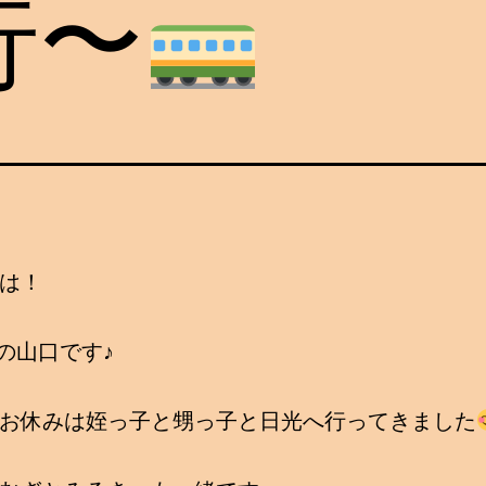
行〜
は！
Gの山口です♪
お休みは姪っ子と甥っ子と日光へ行ってきました