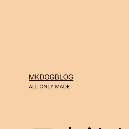
コ
ン
テ
ン
ツ
へ
ス
キ
MKDOGBLOG
ッ
ALL ONLY MADE
プ