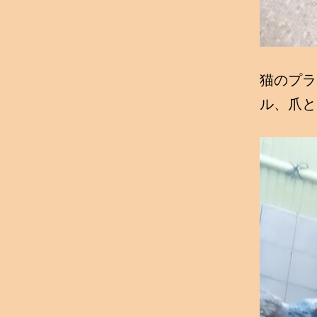
猫のプラ
ル、爪と