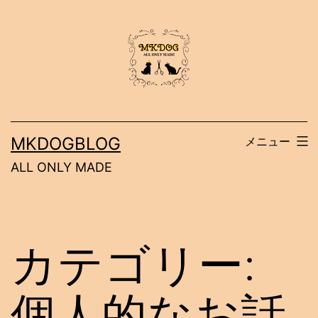
コ
ン
テ
ン
ツ
へ
MKDOGBLOG
メニュー
ス
ALL ONLY MADE
キ
ッ
プ
カテゴリー:
個人的なお話