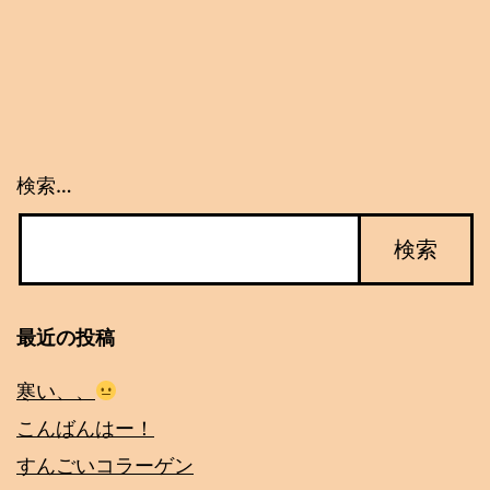
ゲ
ー
シ
ョ
検索…
ン
最近の投稿
寒い、、
こんばんはー！
すんごいコラーゲン