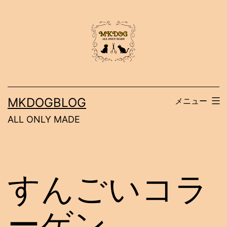
コ
ン
テ
ン
ツ
へ
MKDOGBLOG
メニュー
ス
ALL ONLY MADE
キ
ッ
プ
すんごいコラ
ーゲン