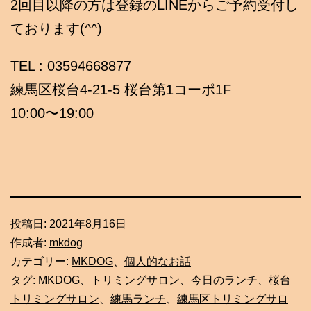
2回目以降の方は登録のLINEからご予約受付し
ております(^^)
TEL : 03594668877
練馬区桜台4-21-5 桜台第1コーポ1F
10:00〜19:00
投稿日:
2021年8月16日
作成者:
mkdog
カテゴリー:
MKDOG
、
個人的なお話
タグ:
MKDOG
、
トリミングサロン
、
今日のランチ
、
桜台
トリミングサロン
、
練馬ランチ
、
練馬区トリミングサロ