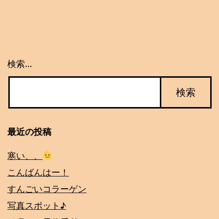
ー
シ
ョ
検索…
ン
最近の投稿
寒い、、
こんばんはー！
すんごいコラーゲン
写真スポット♪