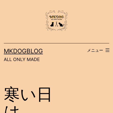
コ
ン
テ
ン
ツ
へ
MKDOGBLOG
メニュー
ス
ALL ONLY MADE
キ
ッ
プ
寒い日
は、、、