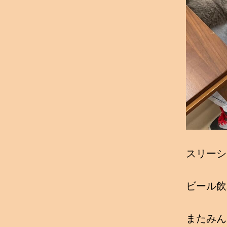
スリーシ
ビール飲
またみん