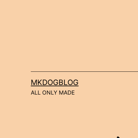
コ
ン
テ
ン
ツ
へ
ス
キ
MKDOGBLOG
ッ
ALL ONLY MADE
プ