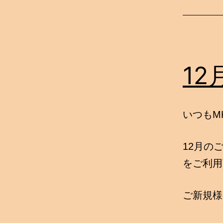
1
いつもM
12月のご
をご利用
ご新規様