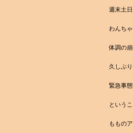
週末土日
わんちゃ
体調の崩
久しぶり
緊急事態
というこ
もものア