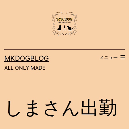
コ
ン
テ
ン
ツ
へ
MKDOGBLOG
メニュー
ス
ALL ONLY MADE
キ
ッ
プ
しまさん出勤