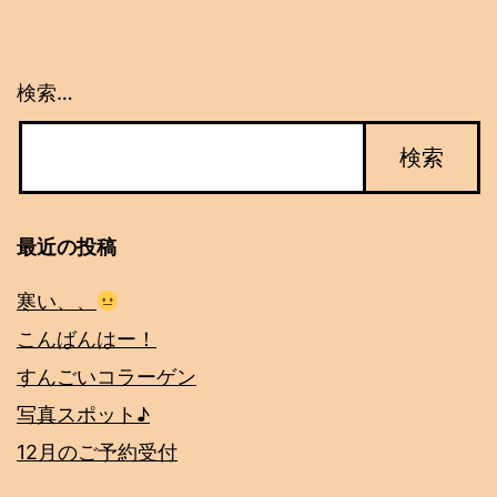
シ
ョ
検索…
ン
最近の投稿
寒い、、
こんばんはー！
すんごいコラーゲン
写真スポット♪
12月のご予約受付