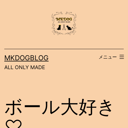
コ
ン
テ
ン
ツ
へ
MKDOGBLOG
メニュー
ス
ALL ONLY MADE
キ
ッ
プ
ボール大好き
♡