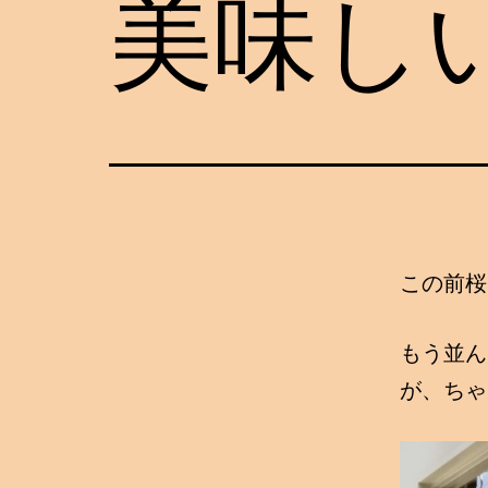
美味し
この前桜
もう並ん
が、ちゃ