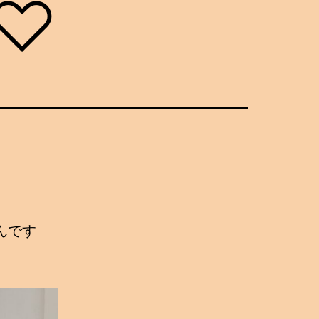
♡
んです