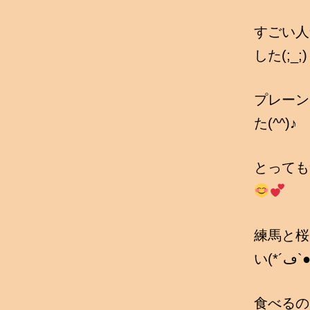
すごい人
した(;_;)
プレーン
た(^^)♪
とっても
練馬と桜
い(*´ڡ
食べるの