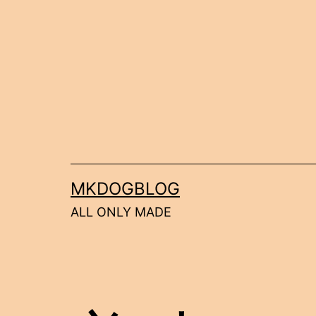
コ
ン
テ
ン
ツ
へ
ス
キ
MKDOGBLOG
ッ
ALL ONLY MADE
プ