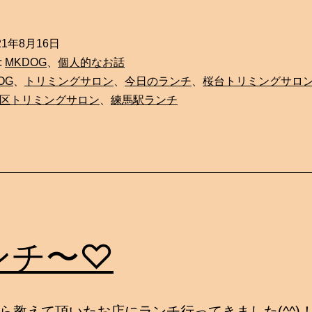
21年8月16日
:
MKDOG
、
個人的なお話
OG
、
トリミングサロン
、
今日のランチ
、
桜台トリミングサロ
区トリミングサロン
、
練馬駅ランチ
ンチ〜♡
ら教えて頂いたお店にランチ行ってきました(^^)