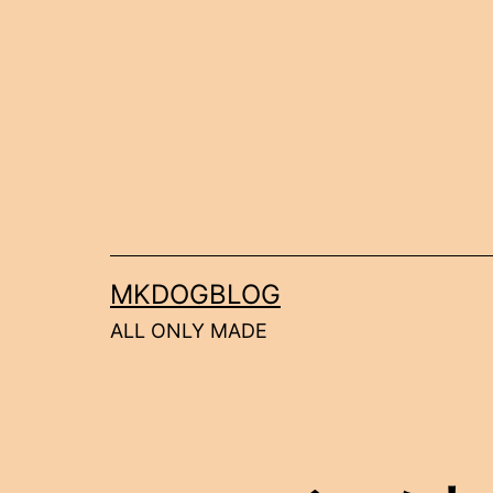
コ
ン
テ
ン
ツ
へ
ス
キ
MKDOGBLOG
ッ
ALL ONLY MADE
プ