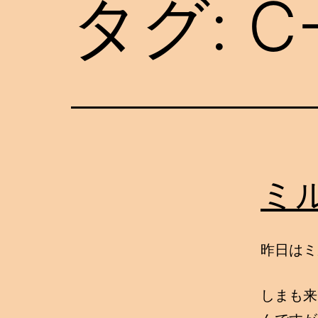
タグ:
C
ミ
昨日はミ
しまも来