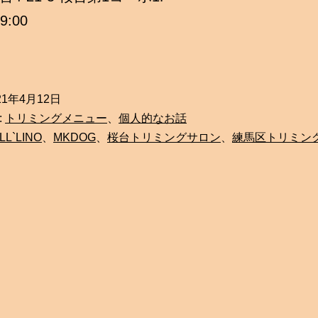
9:00
21年4月12日
:
トリミングメニュー
、
個人的なお話
LL`LINO
、
MKDOG
、
桜台トリミングサロン
、
練馬区トリミン