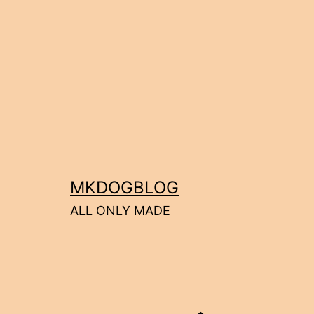
コ
ン
テ
ン
ツ
へ
ス
キ
MKDOGBLOG
ッ
ALL ONLY MADE
プ