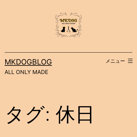
コ
ン
テ
ン
ツ
へ
MKDOGBLOG
メニュー
ス
ALL ONLY MADE
キ
ッ
プ
タグ:
休日