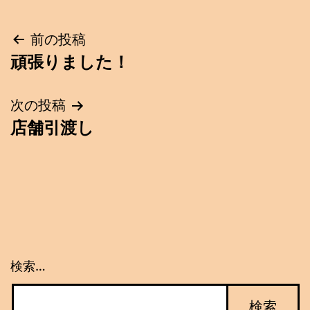
投
前の投稿
頑張りました！
稿
ナ
次の投稿
店舗引渡し
ビ
ゲ
ー
シ
ョ
検索…
ン