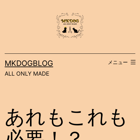
コ
ン
テ
ン
ツ
へ
MKDOGBLOG
メニュー
ス
ALL ONLY MADE
キ
ッ
プ
あれもこれも
必要！？