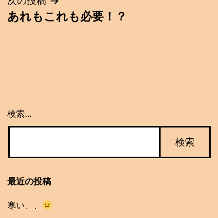
ナ
次の投稿
あれもこれも必要！？
ビ
ゲ
ー
シ
ョ
検索…
ン
最近の投稿
寒い、、