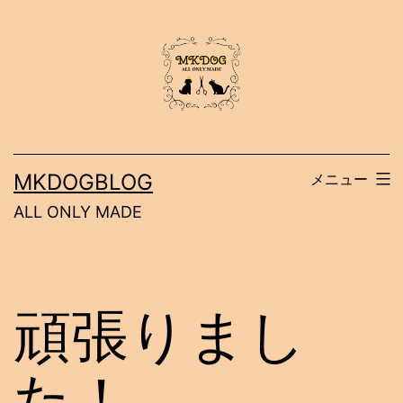
コ
ン
テ
ン
ツ
へ
MKDOGBLOG
メニュー
ス
ALL ONLY MADE
キ
ッ
プ
頑張りまし
た！