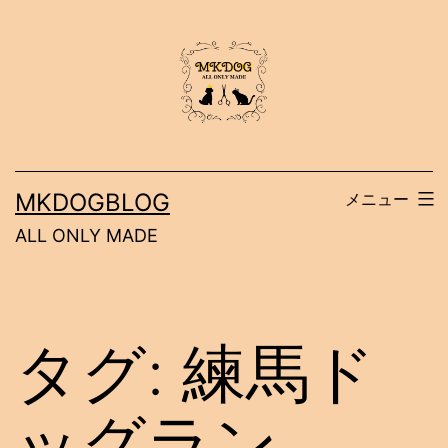
コ
ン
テ
ン
ツ
へ
MKDOGBLOG
メニュー
ス
ALL ONLY MADE
キ
ッ
プ
タグ:
練馬ド
ッグラン