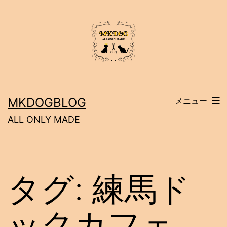
コ
ン
テ
ン
ツ
へ
MKDOGBLOG
メニュー
ス
ALL ONLY MADE
キ
ッ
プ
タグ:
練馬ド
ックカフェ