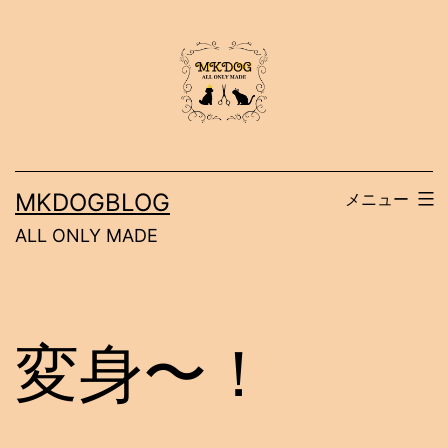
コ
ン
テ
ン
ツ
へ
MKDOGBLOG
メニュー
ス
ALL ONLY MADE
キ
ッ
プ
変身〜！