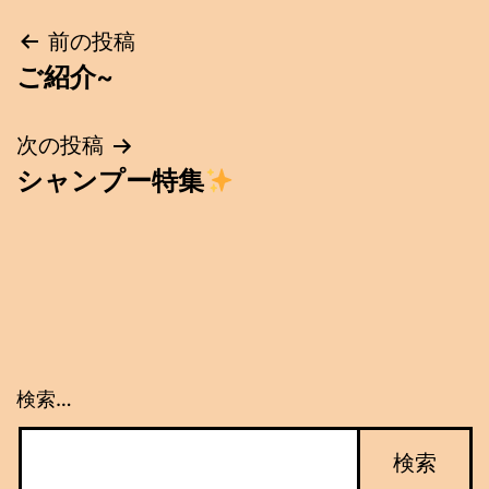
投
前の投稿
ご紹介~
稿
ナ
次の投稿
シャンプー特集
ビ
ゲ
ー
シ
ョ
検索…
ン