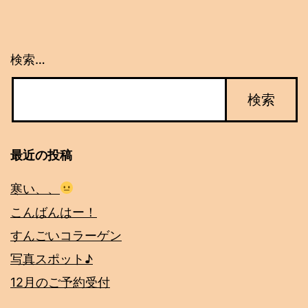
シ
ョ
検索…
ン
最近の投稿
寒い、、
こんばんはー！
すんごいコラーゲン
写真スポット♪
12月のご予約受付