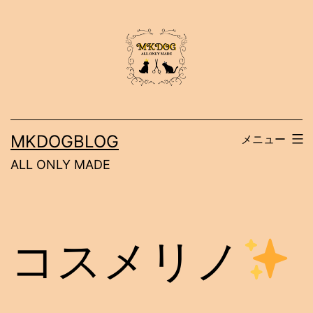
コ
ン
テ
ン
ツ
へ
MKDOGBLOG
メニュー
ス
ALL ONLY MADE
キ
ッ
プ
コスメリノ