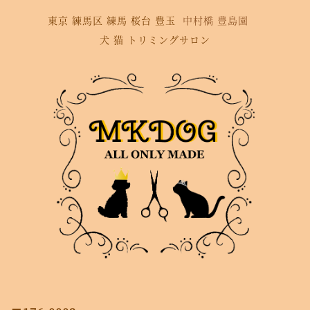
東京 練馬区 練馬 桜台 豊玉
中村橋 豊島園
犬 猫 トリミングサロン