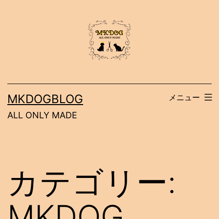
コ
ン
テ
ン
ツ
へ
MKDOGBLOG
メニュー
ス
ALL ONLY MADE
キ
ッ
プ
カテゴリー:
MKDOG